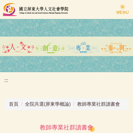
跳
到
主
要
內
容
區
:::
首頁
全院共選(屏東學概論)
教師專業社群讀書會
教師專業社群讀書會