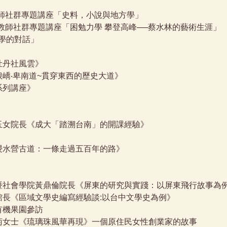
師-屏東學教師社群專題講座「史料，小說與地方學」
教授-屏東學教師社群專題講座「困勉力學 攀登高峰──蔡水林的藝術生涯」
與金門學的對話」
講《牡丹社風雲》
士演講《琅嶠‧卑南道~貫穿東西的歷史大道》
東學系列講座》
學文學院陳玉女院長《成大「踏溯台南」的開課經驗》
女士演講《浸水營古道：一條走過五百年的路》
科技大學人文暨社會學院黃鼎倫院長《屏東的研究與實踐：以屏東飛行故事為
學館廖振富館長《區域文學史編寫經驗談:以台中文學史為例》
金魚有機果園參訪
珠藝術家施秀菊女士《琉璃珠風華再現》一個原住民女性創業家的故事