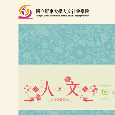
跳
到
主
要
內
容
區