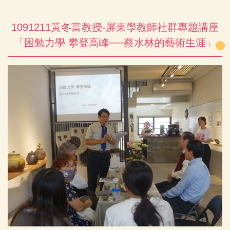
1091211黃冬富教授-屏東學教師社群專題講座
「困勉力學 攀登高峰──蔡水林的藝術生涯」