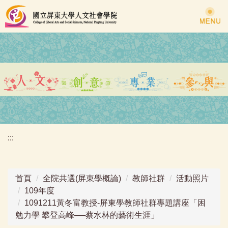
跳
到
主
要
內
容
區
:::
首頁
全院共選(屏東學概論)
教師社群
活動照片
109年度
1091211黃冬富教授-屏東學教師社群專題講座「困
勉力學 攀登高峰──蔡水林的藝術生涯」