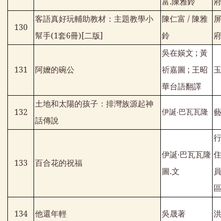
富
.
陳雅鈴
客語真好玩輔助教材：主題教學小
陳仁富
/
陳雅
130
幫手
(1
套
6
冊
)[
二版
]
鈴
吳在媖文
;
黃
131
阿嬤的碗公
祈嘉圖
;
王昭
華台語翻譯
土地和太陽的孩子：排灣族源起神
132
伊誕‧巴瓦瓦隆
話傳說
伊誕‧巴瓦瓦隆
133
百合花的祝福
圖
.
文
134
他還年輕
吳晟著