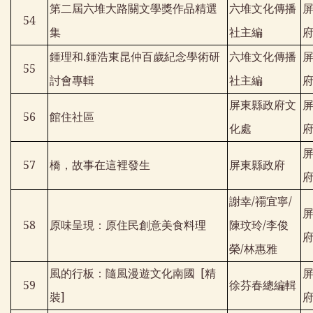
第二屆六堆大路關文學獎作品精選
六堆文化傳播
54
集
社主編
鍾理和
.
鍾浩東昆仲百歲紀念學術研
六堆文化傳播
55
討會專輯
社主編
屏東縣政府文
56
館住社區
化處
57
橋，故事在這裡發生
屏東縣政府
謝幸
/
禤宜寧
/
58
原味呈現：原住民創意美食料理
陳玟玲
/
李俊
榮
/
林惠雅
風的行板：隨風漫遊文化南國
[
精
59
徐芬春總編輯
裝
]