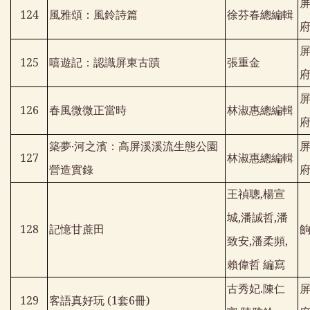
124
風雅頌：風鈴詩篇
徐芬春總編輯
125
嘻遊記：認識屏東古蹟
張重金
126
春風微微正當時
林淑惠總編輯
築夢‧河之濱：高屏溪溪流生態公園
127
林淑惠總編輯
營造實錄
王禎聰
,
楊宣
城
,
潘誠哲
,
潘
128
記憶甘蔗田
致安
,
潘柔頻
,
賴偉哲 編寫
古秀妃
.
陳仁
129
客語真好玩
(1
套
6
冊
)