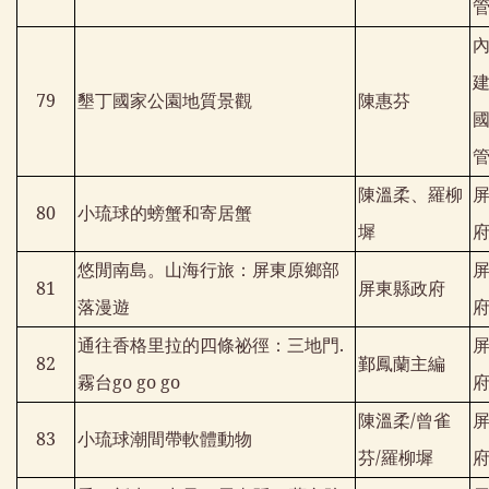
79
墾丁國家公園地質景觀
陳惠芬
陳溫柔、羅柳
80
小琉球的螃蟹和寄居蟹
墀
悠閒南島。山海行旅：屏東原鄉部
81
屏東縣政府
落漫遊
通往香格里拉的四條祕徑：三地門
.
82
鄞鳳蘭主編
霧台
go go go
陳溫柔
/
曾雀
83
小琉球潮間帶軟體動物
芬
/
羅柳墀