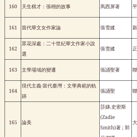
160
天生棋才：張栩的故事
馬西屏著
161
當代華文女作家論
張雪媃
眾花深處：二十世紀華文作家小說
162
張雪媃
選
163
文學場域的變遷
張誦聖著
現代主義‧當代臺灣：文學典範的軌
164
張誦聖
跡
莎娣
.
史密斯
(Zadie
165
論美
Smith)
著
;
郭