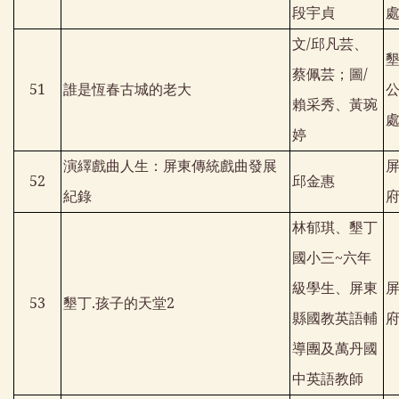
段宇貞
文
/
邱凡芸、
蔡佩芸；圖
/
51
誰是恆春古城的老大
賴采秀、黃琬
婷
演繹戲曲人生：屏東傳統戲曲發展
52
邱金惠
紀錄
林郁琪、墾丁
國小三
~
六年
級學生、屏東
53
墾丁
.
孩子的天堂
2
縣國教英語輔
導團及萬丹國
中英語教師