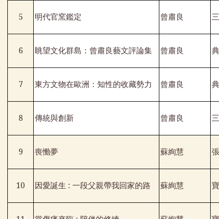
5
明代官窯鑑定
曾肅良
6
眺望文化群島：曾肅良藝文評論集
曾肅良
7
東方文物在歐洲：知性的收藏勢力
曾肅良
8
傳統與創新
曾肅良
9
喪慟夢
蘇絢慧
10
因愛誕生
:
一段父親帶我回家的路
蘇絢慧