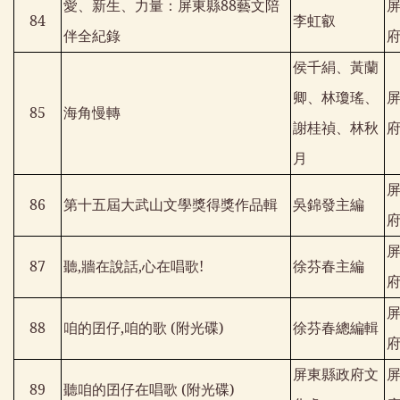
愛、新生、力量：屏東縣
88
藝文陪
84
李虹叡
伴全紀錄
侯千絹、黃蘭
卿、林瓊瑤、
85
海角慢轉
謝桂禎、林秋
月
86
第十五屆大武山文學獎得獎作品輯
吳錦發主編
87
聽
,
牆在說話
,
心在唱歌
!
徐芬春主編
88
咱的囝仔
,
咱的歌
(
附光碟
)
徐芬春總編輯
屏東縣政府文
89
聽咱的囝仔在唱歌
(
附光碟
)