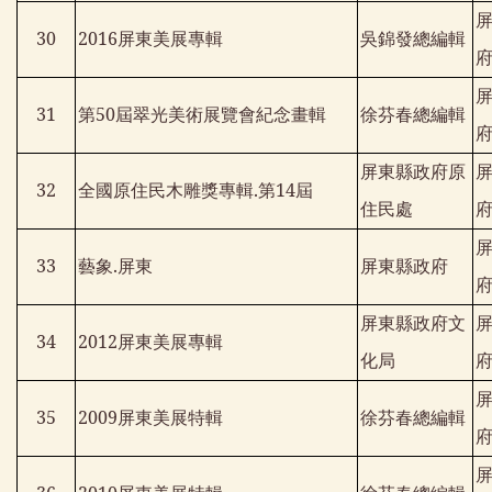
30
2016
屏東美展專輯
吳錦發總編輯
31
第
50
屆翠光美術展覽會紀念畫輯
徐芬春總編輯
屏東縣政府原
32
全國原住民木雕獎專輯
.
第
14
屆
住民處
33
藝象
.
屏東
屏東縣政府
屏東縣政府文
34
2012
屏東美展專輯
化局
35
2009
屏東美展特輯
徐芬春總編輯