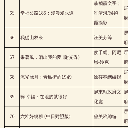
翁禎霞文字；
65
幸福公路
185
：漫漫愛永道
許清河
/
翁禎
霞攝影
66
我從山林來
汪美芳等
侯千絹、阿尼
67
乘著風．晒出我的夢
(
附光碟
)
恩
-
沙克
68
流光歲月：青島街的
1949
徐芬春總編輯
屏東縣政府文
69
粹
.
幸福：在地的就很好
化處
70
六堆好繞聊
(
中日對照版
)
曾美玲總編