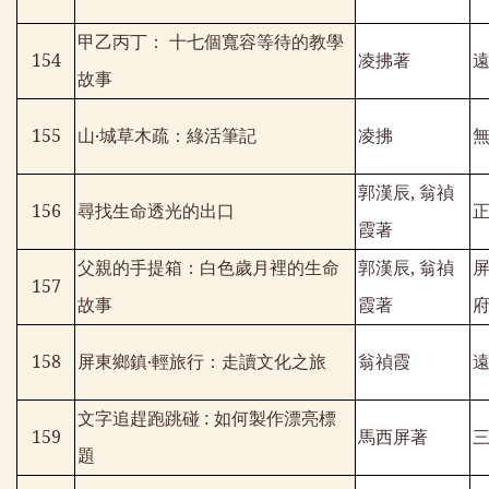
甲乙丙丁： 十七個寬容等待的教學
154
凌拂著
故事
155
山‧城草木疏：綠活筆記
凌拂
郭漢辰
,
翁禎
156
尋找生命透光的出口
霞著
父親的手提箱：白色歲月裡的生命
郭漢辰
,
翁禎
157
故事
霞著
158
屏東鄉鎮‧輕旅行：走讀文化之旅
翁禎霞
文字追趕跑跳碰
:
如何製作漂亮標
159
馬西屏著
題