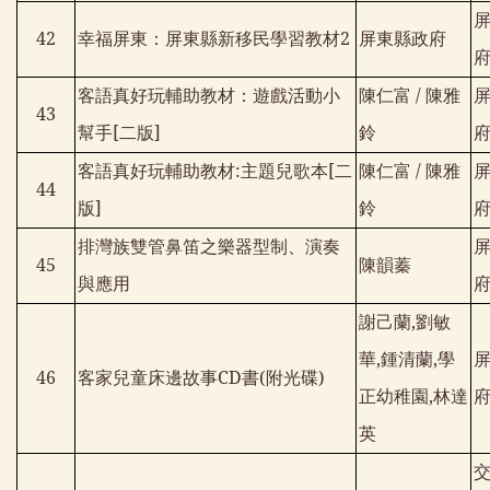
42
幸福屏東：屏東縣新移民學習教材
2
屏東縣政府
客語真好玩輔助教材：遊戲活動小
陳仁富
/
陳雅
43
幫手
[
二版
]
鈴
客語真好玩輔助教材
:
主題兒歌本
[
二
陳仁富
/
陳雅
44
版
]
鈴
排灣族雙管鼻笛之樂器型制、演奏
45
陳韻蓁
與應用
謝己蘭
,
劉敏
華
,
鍾清蘭
,
學
46
客家兒童床邊故事
CD
書
(
附光碟
)
正幼稚園
,
林達
英