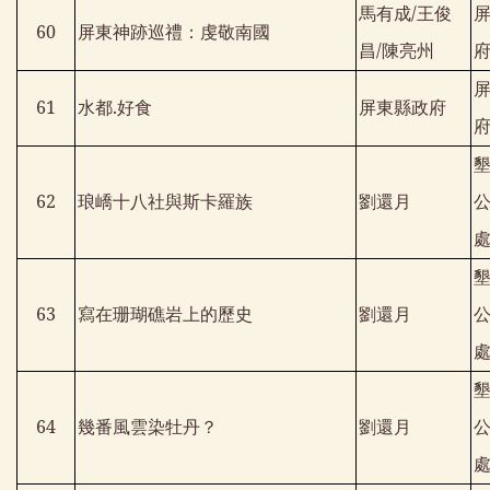
馬有成
/
王俊
60
屏東神跡巡禮：虔敬南國
昌
/
陳亮州
61
水都
.
好食
屏東縣政府
62
琅嶠十八社與斯卡羅族
劉還月
63
寫在珊瑚礁岩上的歷史
劉還月
64
幾番風雲染牡丹？
劉還月