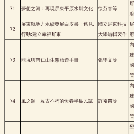
71
夢想之河：再現屏東平原水圳文化
徐芬春等
屏東縣地方永續發展白皮書：遠見
.
國立屏東科技
72
行動
:
建立幸福屏東
大學編輯製作
73
龍坑與南仁山生態旅遊手冊
張學文等
74
風之頌：亙古不朽的恆春半島民謠
許裕苗等