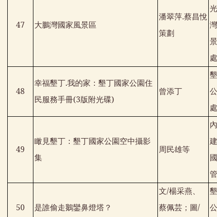
潘翠萍
.
蔡昌悅
47
大鵬灣國家風景區
策劃
幸福墾丁
.
我的家：墾丁國家公園住
48
曾添丁
民服務手冊
(3
版附光碟
)
瞰見墾丁：墾丁國家公園空中攝影
49
周民雄等
集
文
/
楊采燕、
50
是誰偷走鵝鑾鼻燈塔？
蔡佩芸；圖
/