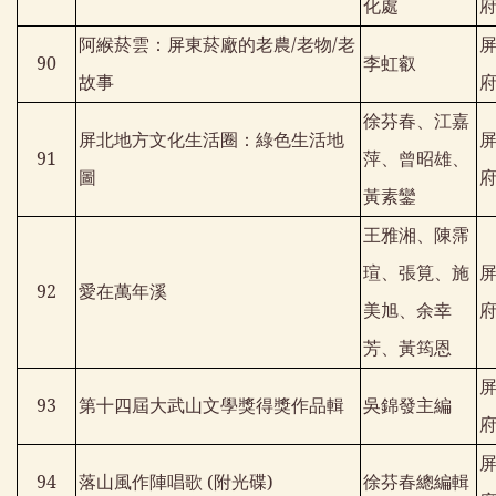
化處
阿緱菸雲：屏東菸廠的老農
/
老物
/
老
90
李虹叡
故事
徐芬春、江嘉
屏北地方文化生活圈：綠色生活地
91
萍、曾昭雄、
圖
黃素鑾
王雅湘、陳霈
瑄、張筧、施
92
愛在萬年溪
美旭、余幸
芳、黃筠恩
93
第十四屆大武山文學獎得獎作品輯
吳錦發主編
94
落山風作陣唱歌
(
附光碟
)
徐芬春總編輯