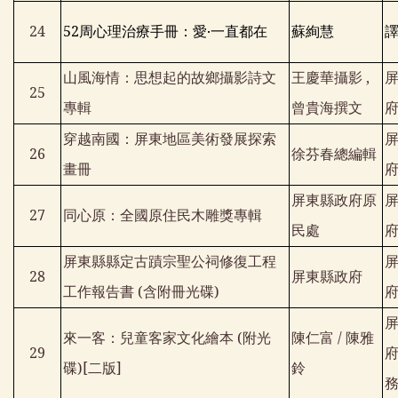
24
52
周心理治療手冊：愛‧一直都在
蘇絢慧
山風海情：思想起的故鄉攝影詩文
王慶華攝影
,
25
專輯
曾貴海撰文
穿越南國：屏東地區美術發展探索
26
徐芬春總編輯
畫冊
屏東縣政府原
27
同心原：全國原住民木雕獎專輯
民處
屏東縣縣定古蹟宗聖公祠修復工程
28
屏東縣政府
工作報告書
(
含附冊光碟
)
來一客：兒童客家文化繪本
(
附光
陳仁富
/
陳雅
29
碟
)[
二版
]
鈴