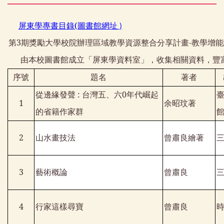
屏東學專書目錄(圖書館網址
)
第
3
期獎勵大學校院辦理區域教學資源整合分享計畫
-
教學增能
由本校圖書館成立「屏東學資料室」，收集相關資料，豐
序號
題名
著者
從邊緣發聲
:
台灣五、六
0
年代崛起
1
余昭玟著
的省籍作家群
2
山水畫技法
曾肅良繪著
3
藝術概論
曾肅良
4
行家這樣尋寶
曾肅良