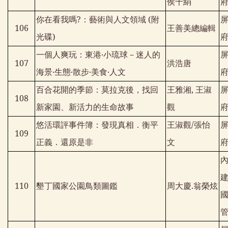
侯千絹
你在看我嗎
?
：藝術與人文領域
(
附
106
王善美總編輯
光碟
)
一個人爽玩：東港‧小琉球－迷人的
107
洪浩唐
海景‧生態‧散步‧美食‧人文
百合花開的季節：莫拉克後，找回
王雅湘
,
王淑
108
新家園、新活力的生命故事
觀
悠活環評事件簿：發現真相．衡平
王淑觀
/
張怡
109
正義．還原是非
文
110
墾丁國家公園鳥類圖鑑
周大慶
.
翁榮炫