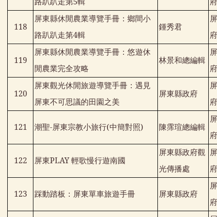
路趴趴走第
5
輯
屏東縣休閒農業導覽手冊：鄉間小
118
鍾秀君
路趴趴走第
4
輯
屏東縣休閒農業導覽手冊：悠遊休
119
林景和總編輯
閒農業完全攻略
屏東觀光休閒旅遊導覽手冊：遇見
120
屏東縣政府
屏東不可思議的田園之美
121
潮聖
-
屏東宗教小旅行
(
中簡對照
)
陳霈瑄總編輯
屏東縣政府觀
122
屏東
PLAY
輕歌慢行遊南國
光傳播處
123
踩動踏板：屏東單車旅遊手冊
屏東縣政府