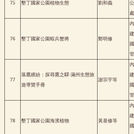
75
墾丁國家公園植物生態
劉和義
76
墾丁國家公園蝦兵蟹將
鄭明修
落鷹繽紛：探尋鷹之驛
-
滿州生態旅
77
謝宗宇等
遊導覽手冊
78
墾丁國家公園海濱植物
黃基修等