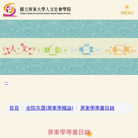
跳
到
主
要
內
容
區
:::
首頁
全院共選(屏東學概論)
屏東學專書目錄
屏東學專書目錄