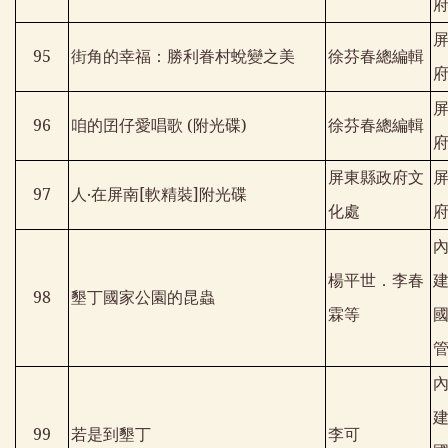
95
街角的幸福：勝利眷村蛻變之美
徐芬春總編輯
96
咱的囝仔愛唱歌
(
附光碟
)
徐芬春總編輯
屏東縣政府文
97
人‧在屏南
[
軟精裝
]
附光碟
化處
楊平世．李春
98
墾丁國家公園的昆蟲
霖等
99
若是到墾丁
李可