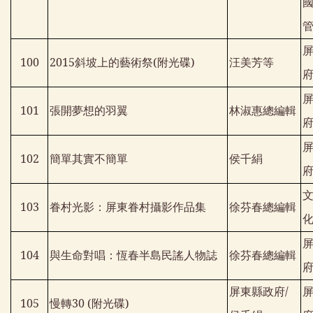
100
2015
斜坡上的藝術祭
(
附光碟
)
汪美芳等
101
張開夢想的羽翼
林淑惠總編輯
102
簡單其實不簡單
侯千絹
103
眷村光影：屏東眷村攝影作品集
徐芬春總編輯
104
與生命對唱：恆春半島民謠人物誌
徐芬春總編輯
屏東縣政府
/
105
慢轉
30 (
附光碟
)