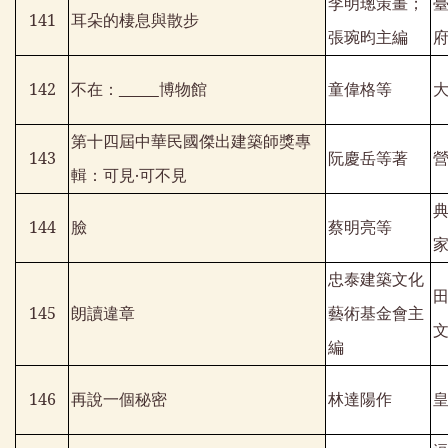
李明璁策畫；
141
耳朵的棲息與散步
張琬昀主編
142
不在：
博物館
童偉格等
第十四屆中華民國傑出建築師獎專
143
阮慶岳等著
輯：可見‧可不見
144
臉
蔡明亮等
忠泰建築文化
145
朗讀違章
藝術基金會主
編
146
再說一個秘密
林達陽作