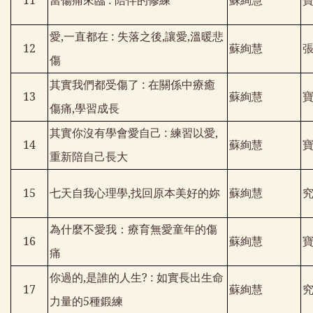
11
當傷痛來臨
:
陪伴的修練
蘇絢慧
愛
,
一直都在
:
失落之後
,
讓愛
,
溫暖悲
12
蘇絢慧
傷
其實我們都受傷了
:
在關係中療癒
13
蘇絢慧
傷痛
,
學習成長
其實你沒有學會愛自己
:
練習以愛
,
14
蘇絢慧
重新陪自己長大
15
七天自我心理學
,
找回原本美好的妳
蘇絢慧
為什麼不愛我：療育無愛童年的傷
16
蘇絢慧
痛
你過的
,
是誰的人生
? :
如實長出生命
17
蘇絢慧
力量的
5
種鍛練