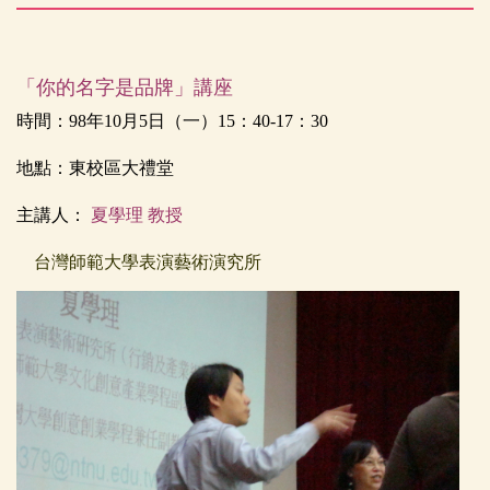
「你的名字是品牌」講座
時間：
98
年
10
月
5
日（一）
15
：
40-17
：
30
地點：東校區大禮堂
主講人：
夏學理 教授
台灣師範大學表演藝術演究所