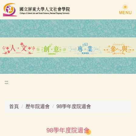
跳
到
主
要
內
容
區
:::
首頁
歷年院週會
98學年度院週會
98學年度院週會