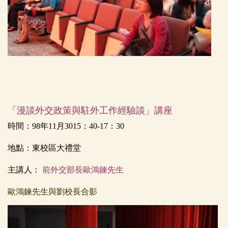
「漫談外交政策與駐外工作經驗談」講座
時間：
98
年
11
月
30
15
：
40-17
：
30
地點：東校區大禮堂
主講人：
前外交部長歐鴻鍊先生
歐鴻鍊先生與劉校長合影