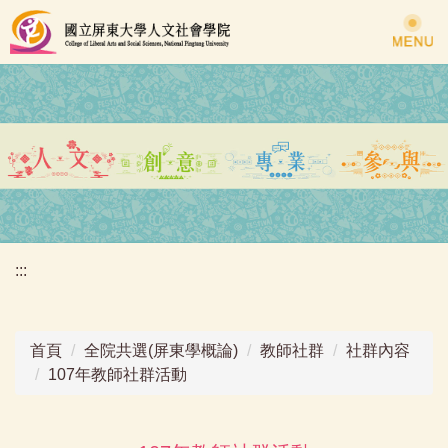
跳
到
主
要
內
容
區
:::
首頁
全院共選(屏東學概論)
教師社群
社群內容
107年教師社群活動