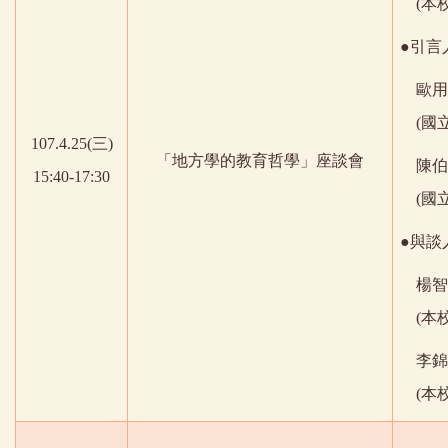
(
本
●引言
歐用
(
國
107.4.25(
三
)
「地方學的教育哲學」座談會
陳伯
15:40-17:30
(
國
●與談
楊智
(
本
李錦
(
本