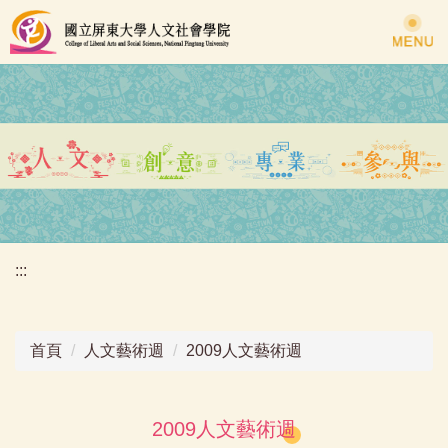
跳
到
主
要
內
容
區
:::
首頁
人文藝術週
2009人文藝術週
2009人文藝術週