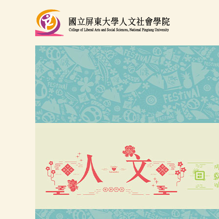
跳
到
主
要
內
容
區